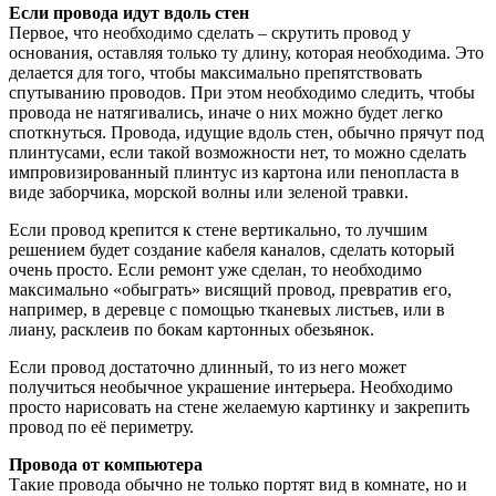
Если провода идут вдоль стен
Первое, что необходимо сделать – скрутить провод у
основания, оставляя только ту длину, которая необходима. Это
делается для того, чтобы максимально препятствовать
спутыванию проводов. При этом необходимо следить, чтобы
провода не натягивались, иначе о них можно будет легко
споткнуться. Провода, идущие вдоль стен, обычно прячут под
плинтусами, если такой возможности нет, то можно сделать
импровизированный плинтус из картона или пенопласта в
виде заборчика, морской волны или зеленой травки.
Если провод крепится к стене вертикально, то лучшим
решением будет создание кабеля каналов, сделать который
очень просто. Если ремонт уже сделан, то необходимо
максимально «обыграть» висящий провод, превратив его,
например, в деревце с помощью тканевых листьев, или в
лиану, расклеив по бокам картонных обезьянок.
Если провод достаточно длинный, то из него может
получиться необычное украшение интерьера. Необходимо
просто нарисовать на стене желаемую картинку и закрепить
провод по её периметру.
Провода от компьютера
Такие провода обычно не только портят вид в комнате, но и