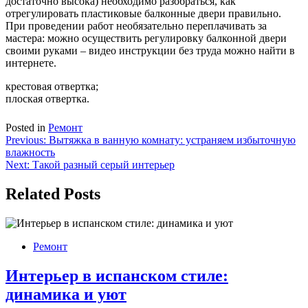
достаточно высока) необходимо разобраться, как
отрегулировать пластиковые балконные двери правильно.
При проведении работ необязательно переплачивать за
мастера: можно осуществить регулировку балконной двери
своими руками – видео инструкции без труда можно найти в
интернете.
крестовая отвертка;
плоская отвертка.
Posted in
Ремонт
Навигация
Previous:
Вытяжка в ванную комнату: устраняем избыточную
влажность
по
Next:
Такой разный серый интерьер
записям
Related Posts
Ремонт
Интерьер в испанском стиле:
динамика и уют