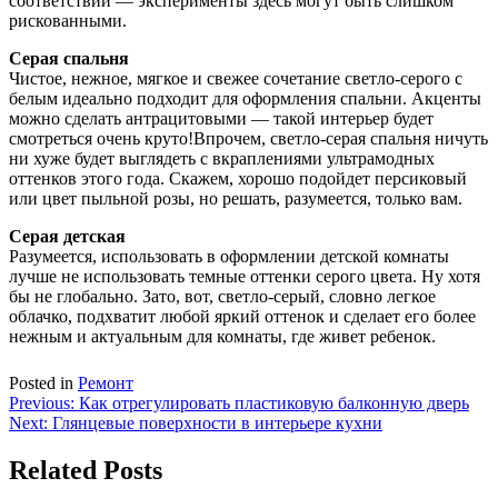
соответствии — эксперименты здесь могут быть слишком
рискованными.
Серая спальня
Чистое, нежное, мягкое и свежее сочетание светло-серого с
белым идеально подходит для оформления спальни. Акценты
можно сделать антрацитовыми — такой интерьер будет
смотреться очень круто!Впрочем, светло-серая спальня ничуть
ни хуже будет выглядеть с вкраплениями ультрамодных
оттенков этого года. Скажем, хорошо подойдет персиковый
или цвет пыльной розы, но решать, разумеется, только вам.
Серая детская
Разумеется, использовать в оформлении детской комнаты
лучше не использовать темные оттенки серого цвета. Ну хотя
бы не глобально. Зато, вот, светло-серый, словно легкое
облачко, подхватит любой яркий оттенок и сделает его более
нежным и актуальным для комнаты, где живет ребенок.
Posted in
Ремонт
Навигация
Previous:
Как отрегулировать пластиковую балконную дверь
Next:
Глянцевые поверхности в интерьере кухни
по
записям
Related Posts