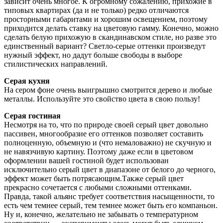
зависит очень многое. К огромному сожалению, прихожие в
типовых квартирах (да и не только) редко отличаются
просторными габаритами и хорошим освещением, поэтому
приходится делать ставку на цветовую гамму. Конечно, можно
сделать белую прихожую в скандинавском стиле, но разве это
единственный вариант? Светло-серые оттенки произведут
нужный эффект, но дадут больше свободы в выборе
стилистических направлений.
Серая кухня
На сером фоне очень выигрышно смотрится дерево и любые
металлы. Используйте это свойство цвета в свою пользу!
Серая гостиная
Несмотря на то, что по природе своей серый цвет довольно
пассивен, многообразие его оттенков позволяет составить
полноценную, объемную и (что немаловажно) не скучную и
не навязчивую картину. Поэтому даже если в цветовом
оформлении вашей гостиной будет использован
исключительно серый цвет в диапазоне от белого до черного,
эффект может быть потрясающим.Также серый цвет
прекрасно сочетается с любыми сложными оттенками.
Правда, такой альянс требует соответствия насыщенности, то
есть чем темнее серый, тем темнее может быть его компаньон.
Ну и, конечно, желательно не забывать о температурном