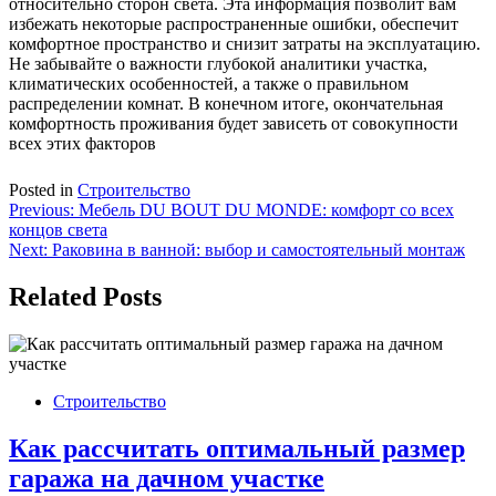
относительно сторон света. Эта информация позволит вам
избежать некоторые распространенные ошибки, обеспечит
комфортное пространство и снизит затраты на эксплуатацию.
Не забывайте о важности глубокой аналитики участка,
климатических особенностей, а также о правильном
распределении комнат. В конечном итоге, окончательная
комфортность проживания будет зависеть от совокупности
всех этих факторов
Posted in
Строительство
Навигация
Previous:
Мебель DU BOUT DU MONDE: комфорт со всех
концов света
по
Next:
Раковина в ванной: выбор и самостоятельный монтаж
записям
Related Posts
Строительство
Как рассчитать оптимальный размер
гаража на дачном участке