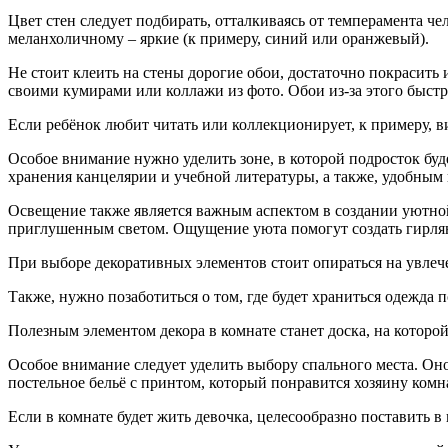
Цвет стен следует подбирать, отталкиваясь от темперамента че
меланхоличному – яркие (к примеру, синий или оранжевый).
Не стоит клеить на стены дорогие обои, достаточно покрасить и
своими кумирами или коллажи из фото. Обои из-за этого быстр
Если ребёнок любит читать или коллекционирует, к примеру, в
Особое внимание нужно уделить зоне, в которой подросток буд
хранения канцелярии и учебной литературы, а также, удобным 
Освещение также является важным аспектом в создании уютной
приглушенным светом. Ощущение уюта помогут создать гирля
При выборе декоративных элементов стоит опираться на увлече
Также, нужно позаботиться о том, где будет храниться одежда
Полезным элементом декора в комнате станет доска, на которо
Особое внимание следует уделить выбору спального места. Он
постельное бельё с принтом, который понравится хозяину ком
Если в комнате будет жить девочка, целесообразно поставить в