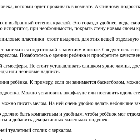
ловека, который будет проживать в комнате. Активному подростк
х в выбранный оттенок краской. Это гораздо удобнее, ведь, скор
о испортятся, при необходимости, покрыть стену новым слоем кр
иниловые пластинки, стоит выделить для этих вещей отдельную 
ет заниматься подготовкой к занятиям в школе. Следует оснасти
креслом. Позаботьтесь о зрении ребёнка и приобретите качеств
 атмосферы. Не стоит устанавливать слишком яркие лампы, дос
нды или неоновые надписи.
ния ребёнка. К примеру, если он занимается баскетболом, можно
 подростка. Можно установить шкаф-купе или поставить вдоль ст
й можно писать мелом. На ней очень удобно делать небольшие з
о должно быть компактным и удобным, чтобы ребёнок мог отдох
наты и добавить декоративных маленьких подушек.
 ней туалетный столик с зеркалом.