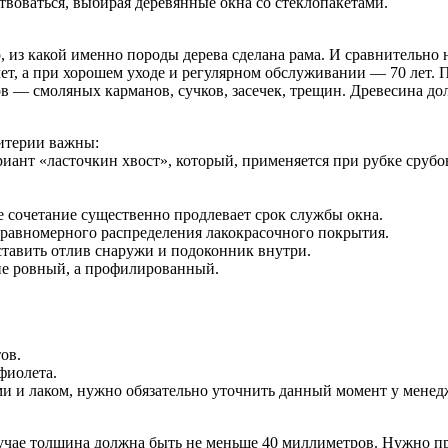
воваться, выбирая деревянные окна со стеклопакетами.
 из какой именно породы дерева сделана рама. И сравнительно 
 лет, а при хорошем уходе и регулярном обслуживании — 70 лет.
ов — смоляных карманов, сучков, засечек, трещин. Древесина д
ритерии важны:
иант «ласточкин хвост», который, применяется при рубке срубо
сочетание существенно продлевает срок службы окна.
равномерного распределения лакокрасочного покрытия.
ставить отлив снаружи и подоконник внутри.
не ровный, а профилированный.
ов.
фиолета.
и и лаком, нужно обязательно уточнить данный момент у менед
учае толщина должна быть не меньше 40 миллиметров. Нужно п