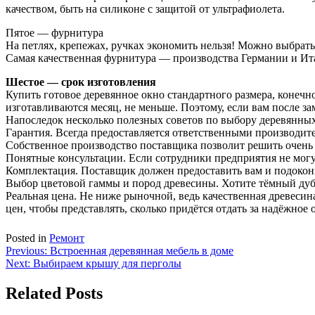
качеством, быть на силиконе с защитой от ультрафиолета.
Пятое — фурнитура
На петлях, крепежах, ручках экономить нельзя! Можно выбрать
Самая качественная фурнитура — производства Германии и Ит
Шестое — срок изготовления
Купить готовое деревянное окно стандартного размера, конечно,
изготавливаются месяц, не меньше. Поэтому, если вам после з
Напоследок несколько полезных советов по выбору деревянных
Гарантия. Всегда предоставляется ответственными производите
Собственное производство поставщика позволит решить очень
Понятные консультации. Если сотрудники предприятия не могу
Комплектация. Поставщик должен предоставить вам и подокон
Выбор цветовой гаммы и пород древесины. Хотите тёмный дуб
Реальная цена. Не ниже рыночной, ведь качественная древесина
цен, чтобы представлять, сколько придётся отдать за надёжное 
Posted in
Ремонт
Навигация
Previous:
Встроенная деревянная мебель в доме
Next:
Выбираем крышу для перголы
по
записям
Related Posts