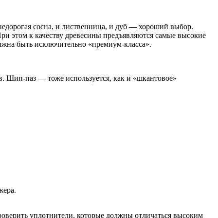
недорогая сосна, и лиственница, и дуб — хороший выбор.
 При этом к качеству древесины предъявляются самые высокие
олжна быть исключительно «премиум-класса».
в. Шип-паз — тоже используется, как и «шкантовое»
жера.
роверить уплотнители, которые должны отличаться высоким