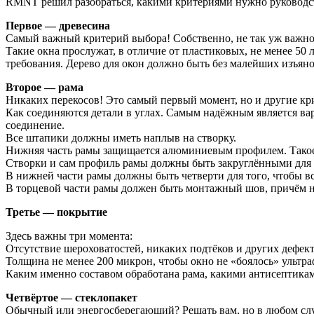
RMNT решил разобраться, какими критериями нужно руководст
Первое — древесина
Самый важный критерий выбора! Собственно, не так уж важно,
Такие окна прослужат, в отличие от пластиковых, не менее 50
требования. Дерево для окон должно быть без малейших изъян
Второе — рама
Никаких перекосов! Это самый первый момент, но и другие к
Как соединяются детали в углах. Самым надёжным является вар
соединение.
Все штапики должны иметь наплыв на створку.
Нижняя часть рамы защищается алюминиевым профилем. Такое 
Створки и сам профиль рамы должны быть закруглёнными для 
В нижней части рамы должны быть четверти для того, чтобы в
В торцевой части рамы должен быть монтажный шов, причём 
Третье — покрытие
Здесь важны три момента:
Отсутствие шероховатостей, никаких подтёков и других дефект
Толщина не менее 200 микрон, чтобы окно не «боялось» ультра
Каким именно составом обработана рама, какими антисептикам
Четвёртое — стеклопакет
Обычный или энергосберегающий? Решать вам, но в любом сл