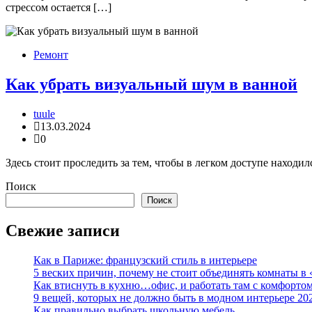
стрессом остается […]
Ремонт
Как убрать визуальный шум в ванной
tuule
13.03.2024
0
Здесь стоит проследить за тем, чтобы в легком доступе находи
Поиск
Поиск
Свежие записи
Как в Париже: французский стиль в интерьере
5 веских причин, почему не стоит объединять комнаты в 
Как втиснуть в кухню…офис, и работать там с комфорто
9 вещей, которых не должно быть в модном интерьере 20
Как правильно выбрать школьную мебель