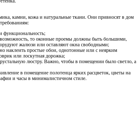
оттенка.
амика, камни, кожа и натуральные ткани. Они привносят в дом
 требованиям:
ь и функциональность;
ь возможность, то оконные проемы должны быть большими,
борудуют жалюзи или оставляют окна свободными;
жно наклеить простые обои, однотонные или с неярким
оврик или лоскутная дорожка;
устальную люстру. Важно, чтобы в помещении было светло, а
оживление в помещение полотенца ярких расцветок, цветы на
графии и часы в минималистичном стиле.