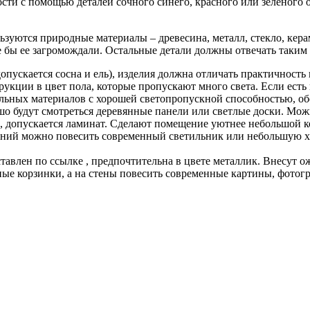
ости с помощью деталей сочного синего, красного или зеленого 
льзуются природные материалы – древесина, металл, стекло, кер
 бы ее загромождали. Остальные детали должны отвечать таким
 допускается сосна и ель), изделия должна отличать практичност
рукции в цвет пола, которые пропускают много света. Если ест
льных материалов с хорошей светопропускной способностью, о
ошо будут смотреться деревянные панели или светлые доски. Мо
, допускается ламинат. Сделают помещение уютнее небольшой к
аний можно повесить современный светильник или небольшую хр
ставлен по ссылке , предпочтительна в цвете металлик. Внесут 
еные корзинки, а на стены повесить современные картины, фото