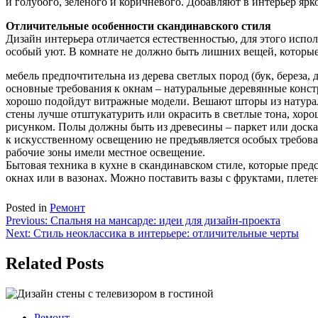
и голубого, зеленого и коричневого. Добавляют в интерьер ярк
Отличительные особенности скандинавского стиля
Дизайн интерьера отличается естественностью, для этого испо
особый уют. В комнате не должно быть лишних вещей, которые
мебель предпочтительна из дерева светлых пород (бук, береза,
основные требования к окнам – натуральные деревянные конст
хорошо подойдут витражные модели. Вешают шторы из натура
стены лучше отштукатурить или окрасить в светлые тона, хор
рисунком. Полы должны быть из древесины – паркет или доска
к искусственному освещению не предъявляется особых требов
рабочие зоны имели местное освещение.
Бытовая техника в кухне в скандинавском стиле, которые пред
окнах или в вазонах. Можно поставить вазы с фруктами, плет
Posted in
Ремонт
Навигация
Previous:
Спальня на мансарде: идеи для дизайн-проекта
Next:
Стиль неоклассика в интерьере: отличительные черты
по
записям
Related Posts
Ремонт