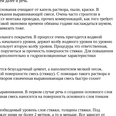
м далее и речь.
снования очищают от капель раствора, пыли, краски. В
екания выравнивающей смеси. Очень часто строители в
се монтажа проводки, прочих коммуникаций, как того требует
такой экономии времени обязаны годами наслаждаться шумом,
замазать тоже.
польного покрытия. В процессе очень пригодится водяной
ь начального уровня, держит колбу водяного уровня по уровню
пользует вторую колбу уровня. Процедура это ответственная,
 поручиться за прочность поверхности стяжки. Для повышения
ь дополнительно и гидроизоляционные характеристики
тся безусадочный цемент, а наполнителем мелкий песок.
й поверхности смесь (стяжку). С помощью такого раствора и
твором означенная выравнивающая смесь быстро сохнет
равнивания. В первом случае речь о создании основного слоя
ная смесь наносится на поверхность основного слоя тонким
необходимый уровень слоя стяжки, толщина стяжки. Под
у ними не более 2 метров, а то и меньше. Все зависит от