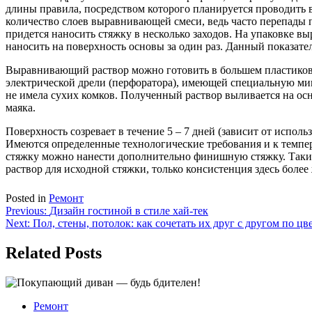
длины правила, посредством которого планируется проводить 
количество слоев выравнивающей смеси, ведь часто перепады 
придется наносить стяжку в несколько заходов. На упаковке 
наносить на поверхность основы за один раз. Данный показате
Выравнивающий раствор можно готовить в большем пластиковом 
электрической дрели (перфоратора), имеющей специальную мик
не имела сухих комков. Полученный раствор выливается на ос
маяка.
Поверхность созревает в течение 5 – 7 дней (зависит от испол
Имеются определенные технологические требования и к темпер
стяжку можно нанести дополнительно финишную стяжку. Таким 
раствор для исходной стяжки, только консистенция здесь боле
Posted in
Ремонт
Навигация
Previous:
Дизайн гостиной в стиле хай-тек
Next:
Пол, стены, потолок: как сочетать их друг с другом по цв
по
записям
Related Posts
Ремонт