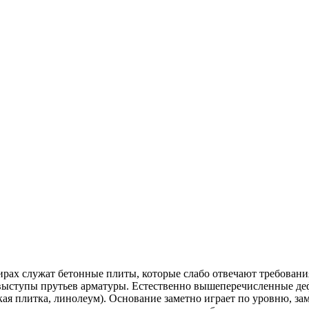
ирах служат бетонные плиты, которые слабо отвечают требован
выступы прутьев арматуры. Естественно вышеперечисленные деф
ая плитка, линолеум). Основание заметно играет по уровню, за