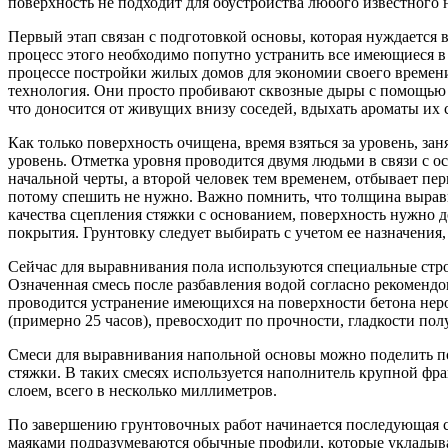
поверхность не подходит для обустройства любого известного н
Первый этап связан с подготовкой основы, которая нуждается
процесс этого необходимо попутно устранить все имеющиеся 
процессе постройки жилых домов для экономии своего времени
технология. Они просто пробивают сквозные дыры с помощью 
что доносится от живущих внизу соседей, вдыхать ароматы их 
Как только поверхность очищена, время взяться за уровень, за
уровень. Отметка уровня проводится двумя людьми в связи с 
начальной черты, а второй человек тем временем, отбывает пер
потому спешить не нужно. Важно помнить, что толщина выравн
качества сцепления стяжки с основанием, поверхность нужно 
покрытия. Грунтовку следует выбирать с учетом ее назначения
Сейчас для выравнивания пола используются специальные стро
Означенная смесь после разбавления водой согласно рекоменд
проводится устранение имеющихся на поверхности бетона нер
(примерно 25 часов), превосходит по прочности, гладкости пол
Смеси для выравнивания напольной основы можно поделить по
стяжки. В таких смесях используется наполнитель крупной ф
слоем, всего в несколько миллиметров.
По завершению грунтовочных работ начинается последующая ст
маяками подразумеваются обычные профили, которые укладывают