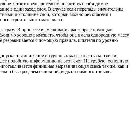
творе. Стоит предварительно посчитать необходимое
е в один заход слоя. В случае если перепады значительны,
устимый по толщине слой, который можно без опасений
ного строительного материала.
вся сразу. В процессе вымешивания раствора с помощью
обходимо хорошо вымешать, чтобы она имела однородную массу,
же разравнивается с помощью правила, шпателя по уровню
допускается движение воздушных масс, то есть сквозняки.
дает подобную информацию на этот счет. На грубую, основную
риготавливается финишная выравнивающая смесь так же, как и
ельно быстрее, чем основной, ведь он намного тоньше.