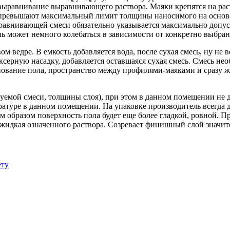
выравнивание выравнивающего раствора. Маяки крепятся на рас
превышают максимальный лимит толщины наносимого на основани
выравнивающей смеси обязательно указывается максимально доп
ль может немного колебаться в зависимости от конкретно выбран
ведре. В емкость добавляется вода, после сухая смесь, ну не 
серную насадку, добавляется оставшаяся сухая смесь. Смесь не
нование пола, пространство между профилями-маяками и сразу 
ьзуемой смеси, толщины слоя), при этом в данном помещении не 
атуре в данном помещении. На упаковке производитель всегда 
образом поверхность пола будет еще более гладкой, ровной. П
е жидкая означенного раствора. Созревает финишный слой значит
ету