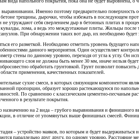
ам вида напольного покрытия, пока она не будет выровнена, о че
 в выравнивании. Именно поэтому предварительно поверхность о
в бетоне трещины, дырочки, чтобы избежать в последующем прот
 не утруждают себя сверлением дыр в бетонных плитах в процес
кувалды, лома, а ведь это междуэтажные плиты. Жильцы после 
санузлов. При обнаружении таких вот дыр, их необходимо будет 
няться его разметкой. Необходимо отметить уровень будущего на
особенностями данного мероприятия. Один осуществляет контрол
иметр стены по данному уровню, переходя от угла к углу. Он ис
ивающего слоя не должна быть менее 30 мм, иначе нельзя будет
добросовестно обработать грунтовкой. Грунт позволит повысит
, области применения, качественных показателей.
ительные сухие смеси, в которых связующим компонентом являе
ованной пропорции, образует хорошо растекающуюся по напольно
овностей. По сравнению с классическим цементно-песчаным рас
ученного в результате покрытия.
 назначению на 2 вида – грубого выравнивания и финишного вы
ракции, в отличие от упомянутых выше финишных смесей. Финиш
адия – устройство маяков, по которым и будет выдерживаться 
ся параллельно друг другу, по одному уровню. Расстояние межд