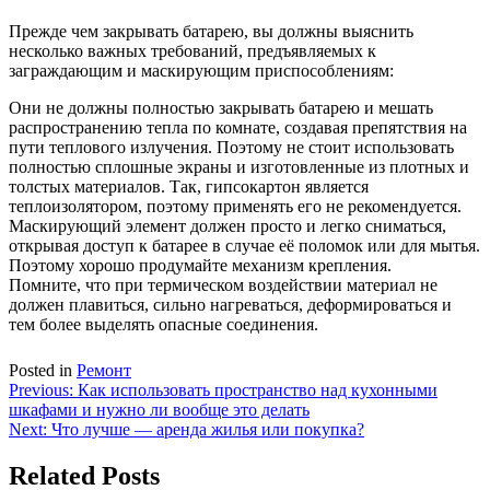
Прежде чем закрывать батарею, вы должны выяснить
несколько важных требований, предъявляемых к
заграждающим и маскирующим приспособлениям:
Они не должны полностью закрывать батарею и мешать
распространению тепла по комнате, создавая препятствия на
пути теплового излучения. Поэтому не стоит использовать
полностью сплошные экраны и изготовленные из плотных и
толстых материалов. Так, гипсокартон является
теплоизолятором, поэтому применять его не рекомендуется.
Маскирующий элемент должен просто и легко сниматься,
открывая доступ к батарее в случае её поломок или для мытья.
Поэтому хорошо продумайте механизм крепления.
Помните, что при термическом воздействии материал не
должен плавиться, сильно нагреваться, деформироваться и
тем более выделять опасные соединения.
Posted in
Ремонт
Навигация
Previous:
Как использовать пространство над кухонными
шкафами и нужно ли вообще это делать
по
Next:
Что лучше — аренда жилья или покупка?
записям
Related Posts