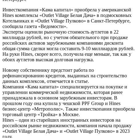
Инвесткомпания «Кама капитал» приобрела у американской
Hines комплексы «Outlet Village Белая Дача» в подмосковных
Котельниках и «Outlet Village Пулково» в Санкт-Петербурге,
сообщила газета «Ведомости».
Эксперты оценили рыночную стоимость аутлетов в 22
миллиарда рублей, но с учетом обязательного при продаже
российских активов зарубежными компаниями дисконта
общая сумма сделки могла составить 9-10 миллиардов рублей.
На руки Hines, скорее всего, получила еще меньше, так как у
обоих аутлетов высокая долговая нагрузка.
Новому собственнику предстоит работа по
рефинансированию кредитов, выданных на строительство
данных комплексов, отмечается в статье.
Компания «Кама капитал» специализируется на покупке и
управлении коммерческой недвижимости, которая ранее
принадлежала в основном зарубежным инвесторам. В
прошлом году она купила у чешской PPF Group и Hines
бизнес-центр «Метрополис». Также инвесткопания приобрела
торговый центр «Тройка» в Москве.
Hines – один из старейших иностранных инвесторов на
российском рынке недвижимости, компания начала продажу
«Outlet Village Белая Дача» и «Outlet Village Пулково» в 2023
году.