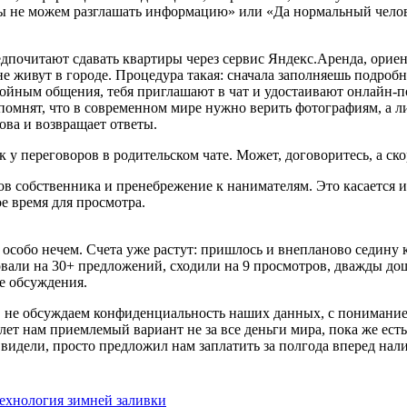
ы не можем разглашать информацию» или «Да нормальный человек
дпочитают сдавать квартиры через сервис Яндекс.Аренда, орие
не живут в городе. Процедура такая: сначала заполняешь подроб
тойным общения, тебя приглашают в чат и удостаивают онлайн-п
напомнят, что в современном мире нужно верить фотографиям, а л
ова и возвращает ответы.
 у переговоров в родительском чате. Может, договоритесь, а ско
в собственника и пренебрежение к нанимателям. Это касается 
ое время для просмотра.
особо нечем. Счета уже растут: пришлось и внепланово седину к
вали на 30+ предложений, сходили на 9 просмотров, дважды дош
е обсуждения.
 не обсуждаем конфиденциальность наших данных, с пониманием
ет нам приемлемый вариант не за все деньги мира, пока же ест
видели, просто предложил нам заплатить за полгода вперед на
технология зимней заливки