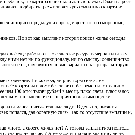
 ребенок, и квартира явно стала жать в плечах. Глядя на рост
принялись подбирать трех- или четырехкомнатную квартиру
ошей историей предыдущих аренд и достаточно смиренные,
онников. Но вот как выглядит история поиска жилья сегодня.
ках всё еще работают. Но если этот ресурс исчерпан или вам
жду ними нет ни по функционалу, ни по смыслу: большинство
еняются цены, появляются новые варианты, квартира, которую
еть значение. Ни хозяева, ни риелторы сейчас не
т всё: квартиры в доме без лифта и без ремонта, с пианино в
чем 100 (сто) тысяч рублей в месяц, плюс счета, плюс залог,
альчиком, но вышло очень неприятно для самооценки.
довали менее притязательные люди. В день подписания
век попался, дал обратную связь. Так-то отсутствие эмпатии и,
ак много, а своего жилья нет? А готовы заплатить за полгода
 случайно не людоед? А не захочет продать квартиру через