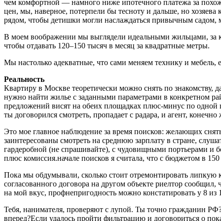
чем комфортной — намного ниже ипотечного платежа за похожую 
цен, мы, наверное, потерпели бы тесноту и дальше, но хозяев
рядом, чтобы детишки могли наслаждаться привычным садом, 
В моем воображении мы выглядели идеальными жильцами, за к
чтобы отдавать 120–150 тысяч в месяц за квадратные метры.
Мы настолько адекватные, что сами меняем технику и мебель, е
Реальность
Квартиру в Москве теоретически можно снять по знакомству, д
нужно найти жилье с заданными параметрами в конкретном ра
предложений висят на обеих площадках плюс-минус по одной ц
ты договорился смотреть, пропадает с радара, и агент, конечно
Это мое главное наблюдение за время поисков: желающих снять 
заинтересованы смотреть на среднюю зарплату в стране, слушат
гардеробной (не спрашивайте), с чудовищными портьерами и бе
плюс комиссия.начале поисков я считала, что с бюджетом в 1
Пока мы обдумывали, сколько стоит отремонтировать липкую 
согласованного договора на другом объекте риелтор сообщил, ч
на мой вкус, профнепригодность можно констатировать у 8 из 1
Тебя, нанимателя, проверяют с лупой. Ты точно гражданин РФ?
вперед?Если удалось пройти фильтрацию и договориться о показ