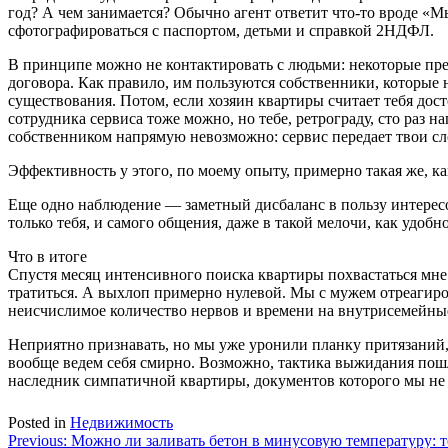
год? А чем занимается? Обычно агент ответит что-то вроде «М
сфотографироваться с паспортом, детьми и справкой 2НДФЛ.
В принципе можно не контактировать с людьми: некоторые пре
договора. Как правило, им пользуются собственники, которые 
существования. Потом, если хозяин квартиры считает тебя дос
сотрудника сервиса тоже можно, но тебе, ретрограду, сто раз 
собственником напрямую невозможно: сервис передает твои сл
Эффективность у этого, по моему опыту, примерно такая же, как
Еще одно наблюдение — заметный дисбаланс в пользу интересо
только тебя, и самого общения, даже в такой мелочи, как удобн
Что в итоге
Спустя месяц интенсивного поиска квартиры похвастаться мне 
тратиться. А выхлоп примерно нулевой. Мы с мужем отреагиро
неисчислимое количество нервов и времени на внутрисемейны
Неприятно признавать, но мы уже уронили планку притязаний,
вообще ведем себя смирно. Возможно, тактика выжидания пошл
наследник симпатичной квартиры, документов которого мы не 
Posted in
Недвижимость
Навигация
Previous:
Можно ли заливать бетон в минусовую температуру: 