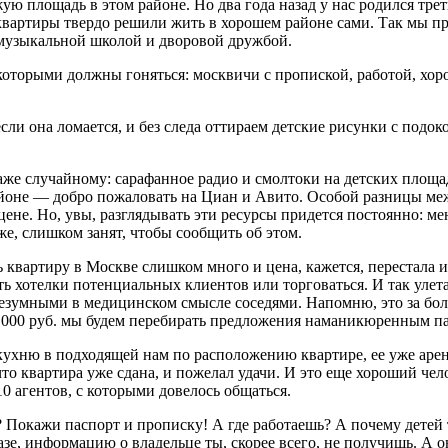
площадь в этом районе. Но два года назад у нас родился третий
а квартиры твердо решили жить в хорошем районе сами. Так мы 
музыкальной школой и дворовой дружбой.
оторыми должны гоняться: москвичи с пропиской, работой, хор
сли она ломается, и без следа оттираем детские рисунки с подок
аже случайному: сарафанное радио и смолтоки на детских площад
йоне — добро пожаловать на Циан и Авито. Особой разницы ме
ене. Но, увы, разглядывать эти ресурсы придется постоянно: м
 же, слишком занят, чтобы сообщить об этом.
квартиру в Москве слишком много и цена, кажется, перестала им
ь хотелки потенциальных клиентов или торговаться. И так улетае
зумными в медицинском смысле соседями. Напомню, это за более 
50 000 руб. мы будем перебирать предложения наманикюренным п
кухню в подходящей нам по расположению квартире, ее уже арен
то квартира уже сдана, и пожелал удачи. И это еще хороший чело
0 агентов, с которыми довелось общаться.
 Покажи паспорт и прописку! А где работаешь? А почему детей т
е, информацию о владельце ты, скорее всего, не получишь. А он