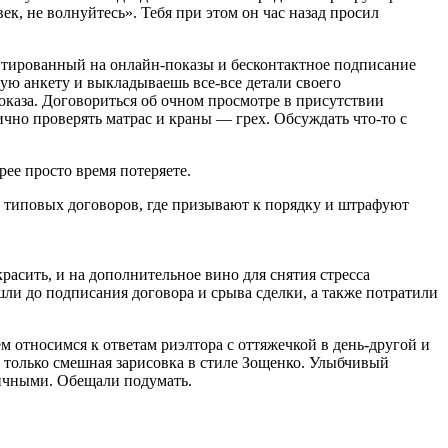
, не волнуйтесь». Тебя при этом он час назад просил
нтированный на онлайн-показы и бесконтактное подписание
ную анкету и выкладываешь все-все детали своего
оказа. Договориться об очном просмотре в присутствии
ично проверять матрас и краны — грех. Обсуждать что-то с
рее просто время потеряете.
и типовых договоров, где призывают к порядку и штрафуют
расить, и на дополнительное вино для снятия стресса
ли до подписания договора и срыва сделки, а также потратили
 относимся к ответам риэлтора с оттяжечкой в день-другой и
ь только смешная зарисовка в стиле Зощенко. Улыбчивый
личными. Обещали подумать.