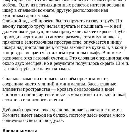
мебель. Одну из вентиляционных решеток интегрировали в
шкаф в спальной комнате, другую расположили над
кухонным гарнитуром.
Сложной задачей проекта было спрятать газовую трубу. По
закону газовую трубу нельзя прятать и подшивать — к ней
должен быть доступ, но мы придумали, как ее скрыть. Труба
проходит через холл в санузел, размещается внутри шкафа,
прячется в запотолочном пространстве, опускается в нишу
шкафа над инсталляцией, оттуда заходит на кухню и, в конце
концов, размещается в нижнем кухонном шкафу. В нем же
располагаются газовый счетчик. Это сложная операция заняла
около двух месяцев, но в результате получилось скрыть 13 м.п.
газовой трубы, не нарушая закон.
Спальная комната осталась на своём прежнем месте,
сохранила чистоту линий и минимализм. Здесь главные
элементы пространства — кровать с изголовьем в виде
японского панно, аутентичные тумбы и вместительный шкаф
сложного оливкового оттенка.
Дубовый паркет-елочка уравновешивает сочетание цветов.
Комната имеет выход на балкон, поэтому здесь всегда много
солнечного света и «воздуха».
Ванная комната