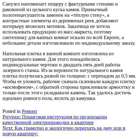
Санузел напоминает пещеру с фактурными стенами и
раковиной из цельного куска камня. Привычный
полотенцесушитель заменен на «тёплую стену», а
контрастные элементы из деревянных реек добавляют
интерьеру японских мотивов. Заказчица не хотела
использовать продукцию из масс-маркета, поэтому
сантехнику для ванных комнат искали по всей Европе, а
небольшие детали изготавливали по индивидуальному заказу.
Напольная плитка в ванной комнате изготовлена из
натурального камня. Для этого понадобились
индивидуальные чертежи и двадцать пять дней работы
лазерного станка. Из-за неровности натурального камня
плитка получилась разной по толщине: с перепадом до 0,5 мм.
Чтобы ее уложить, рабочие сначала склеивали каждую плитку
«космофеном», с обратной стороны приклеивали армосетку и
только после этого укладывали камень. Так удалось достичь
идеально ровного пола, вплоть до камушка.
Posted in
Ремонт
Навигация
Previous:
Пошаговая инструкция по организации
качественной электропроводки в квартире
по
Next:
Как грамотно и экологично переехать на дачу или в
записям
новую квартиру: