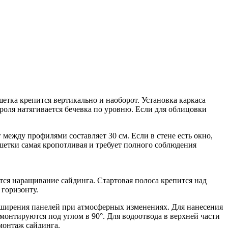
етка крепится вертикально и наоборот. Установка каркаса
роля натягивается бечевка по уровню. Если для облицовки
между профилями составляет 30 см. Если в стене есть окно,
шетки самая кропотливая и требует полного соблюдения
тся наращивание сайдинга. Стартовая полоса крепится над
 горизонту.
асширения панелей при атмосферных изменениях. Для нанесения
монтируются под углом в 90°. Для водоотвода в верхней части
монтаж сайдинга.