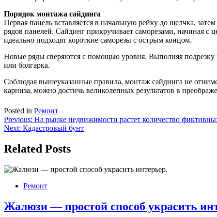
Порядок монтажа сайдинга
Первая панель вставляется в начальную рейку до щелчка, зат
рядов панелей. Сайдинг прикручивает саморезами, начиная с ц
идеально подходят короткие саморезы с острым концом.
Новые ряды сверяются с помощью уровня. Выполняя подрезку 
или болгарка.
Соблюдая вышеуказанные правила, монтаж сайдинга не отнимет
карниза, можно достичь великолепных результатов в преображ
Posted in
Ремонт
Навигация
Previous:
На рынке недвижимости растет количество фиктивны
Next:
Кадастровый бунт
по
записям
Related Posts
Ремонт
Жалюзи — простой способ украсить инт