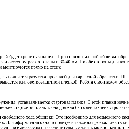
рый будет крепиться панель. При горизонтальной обшивке обреш
и отступом реек от стены в 30-40 мм. По обе стороны для конт
и монтируются прямо на стену.
а, выполняется разметка профилей для каркасной обрешетки. Шаг 
рывается влаговетрозащитной пленкой. Работа с монтажом обре
ужения, устанавливается стартовая планка. С этой планки начне
ановке стартовой планки: она должна быть выставлена строго по
ля свободного хода обшивки. Это необходимо для возможного р
. Для оформления окна используется оконная рамка, где стыки 
влены все аксессуары и соединительные части, можно начинать 