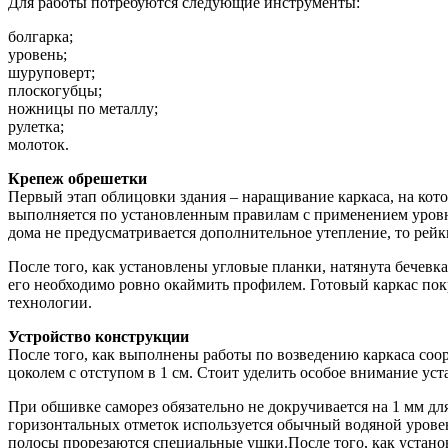
Для работы потребуются следующие инструменты:
болгарка;
уровень;
шуруповерт;
плоскогубцы;
ножницы по металлу;
рулетка;
молоток.
Крепеж обрешетки
Первый этап облицовки здания – наращивание каркаса, на кото
выполняется по установленным правилам с применением уровня 
дома не предусматривается дополнительное утепление, то рейк
После того, как установлены угловые планки, натянута бечевк
его необходимо ровно окаймить профилем. Готовый каркас пок
технологии.
Устройство конструкции
После того, как выполнены работы по возведению каркаса соор
цоколем с отступом в 1 см. Стоит уделить особое внимание уст
При обшивке саморез обязательно не докручивается на 1 мм д
горизонтальных отметок используется обычный водяной уровень
полосы прорезаются специальные ушки.После того, как устано