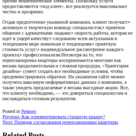
прочие мошеннические элементы. Поскольку услуги
предоставляются «под ключ», все реализуется максимально
честно и прозрачно.
Отдав предпочтение указанной компании, клиент получает:•
активную и творческую команду специалистов;• приятное
общение с адекватными людьми;• скорость работы, которая не
идет в ущерб качеству;• следование всем актуальным в
теперешнем мире новинкам и тенденциям;• приятную
стоимость услуг;• индивидуальное рассмотрение каждого
проекта;• профессионализм.Несмотря на то, что
перепланировка квартиры воспринимается многими как
весьма продолжительная и сложная процедура, «Траектория
дизайна» сумеет создать все необходимые условия, чтобы
продемонстрировать обратное. На указанном сайте можно
получить максимум информативных данных о компании, а
также увидеть предлагаемые и весьма выгодные акции. Все,
что клиенту необходимо, — это довериться специалистам и
наслаждаться готовым результатом.
Posted in
Ремонт
Навигация
Previous:
Как отремонтировать стальную крышу?
Next:
Порядок согласования перепланировки квартиры
по
записям
Related Posts