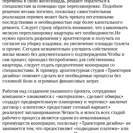
перемены в свою жилплощадь, решают обратиться к
специалистам за помощью при перепланировке. Подобное
решение весьма логично, поскольку самостоятельная
реализация перемен может быть чревата негативными
последствиями и необходимостью еще более капитального
ремонта. Следует стразу обратить внимание, что узаконивать
мелкую перепланировку квартиры нет необходимости.Не
нужно просить разрешения у архитекторов и получать их
согласие на уборку кладовки, на увеличение площади туалета
и прочее. Сегодня незначительно улучшить собственное
жилье можно без документального подтверждения.Чтобы и
сам процесс проходил беспроблемно для собственника
квартиры, следует отдать предпочтение кооперации со
специалистами. К примеру, архитектурная студия «Траектория
дизайна» поможет сделать все необходимые процессы без
головной боли и огромных финансовых затрат.
Работая над созданием указанного проекта, сотрудники
компании:• ознакомятся с «материалом», сделают обмеры;•
создадут предварительную планировку и чертежи;• заключат
договор с клиентом;• предоставят готовый вариант;•
реализуют запланированное.Четкость и ясность всех стадий
рабочего процесса является одним из немаловажных
преимуществ кооперации, поскольку «Траектория дизайна» не
занимается тем, что предоставляет «подводные платежи» или