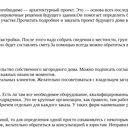
о необходимо — архитектурный проект. Это — основа всех посл
нировочные решения будущего здания.Он помогает определить 
участке.Прочитать подробнее и заказать проект будущего дома в
застройки. После этого надо собрать сведения о местности, гру
о будет составлять смету.За помощью всегда можно обратиться 
тельство собственного загородного дома. Можно подписать согла
о важных нюансов моментов.
альных клиентов. Желательно посоветоваться с владельцем заго
 Есть ли там все необходимое оборудование, квалифицированные
одрядчики. Это не крупные организации, как правило, там работ
 Причем отдельно для каждого заказа. У таких фирм наименьшие 
паний, то для определения одной просто ознакомьтесь с некотор
в, желательно обратиться за консультацией к юристам. Неправи