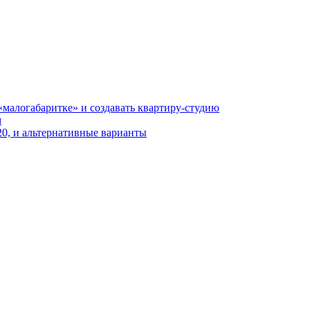
«малогабаритке» и создавать квартиру-студию
м
20, и альтернативные варианты