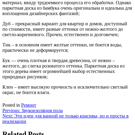
материал, ввиду трудоемкого процесса его обработки. Однако
паркетная доска из бамбука очень оригинальна и идеальна для
воплощения дизайнерских фантазий;
Дуб – прекрасный вариант для квартир и домов, доступный
по стоимости, имеет разные оттенки от нежно-желтого до
светло-коричневого. Прочен, естественен и долговечен;
Тик – в основном имеет желтые оттенки, не боится воды,
практически не деформируется;
Бук — очень плотная и твердая древесина, от нежно –
желтого, до слегка розоватого оттенка. Паркетная доска из
этого дерева имеет огромнейшей выбор естественных
природных рисунков;
Клен – имеет высокую прочность и исключительно светлый
окрас, не боится влаги.
Posted in
Ремонт
Навигация
Previous:
Звукоизоляция пола
Next:
Эти идеи для ванной не только красивы, но и просты в
по
реализации
записям
Related Posts