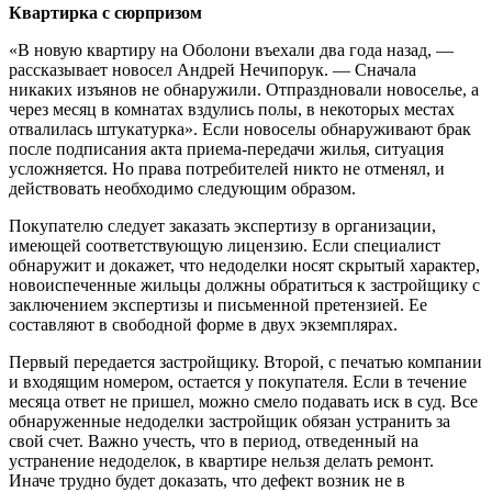
Квартирка с сюрпризом
«В новую квартиру на Оболони въехали два года назад, —
рассказывает новосел Андрей Нечипорук. — Сначала
никаких изъянов не обнаружили. Отпраздновали новоселье, а
через месяц в комнатах вздулись полы, в некоторых местах
отвалилась штукатурка». Если новоселы обнаруживают брак
после подписания акта приема-передачи жилья, ситуация
усложняется. Но права потребителей никто не отменял, и
действовать необходимо следующим образом.
Покупателю следует заказать экспертизу в организации,
имеющей соответствующую лицензию. Если специалист
обнаружит и докажет, что недоделки носят скрытый характер,
новоиспеченные жильцы должны обратиться к застройщику с
заключением экспертизы и письменной претензией. Ее
составляют в свободной форме в двух экземплярах.
Первый передается застройщику. Второй, с печатью компании
и входящим номером, остается у покупателя. Если в течение
месяца ответ не пришел, можно смело подавать иск в суд. Все
обнаруженные недоделки застройщик обязан устранить за
свой счет. Важно учесть, что в период, отведенный на
устранение недоделок, в квартире нельзя делать ремонт.
Иначе трудно будет доказать, что дефект возник не в