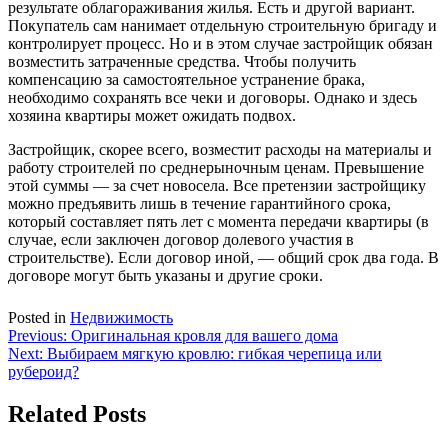
результате облагораживания жилья. Есть и другой вариант.
Покупатель сам нанимает отдельную строительную бригаду и
контролирует процесс. Но и в этом случае застройщик обязан
возместить затраченные средства. Чтобы получить
компенсацию за самостоятельное устранение брака,
необходимо сохранять все чеки и договоры. Однако и здесь
хозяина квартиры может ожидать подвох.
Застройщик, скорее всего, возместит расходы на материалы и
работу строителей по среднерыночным ценам. Превышение
этой суммы — за счет новосела. Все претензии застройщику
можно предъявить лишь в течение гарантийного срока,
который составляет пять лет с момента передачи квартиры (в
случае, если заключен договор долевого участия в
строительстве). Если договор иной, — общий срок два года. В
договоре могут быть указаны и другие сроки.
Posted in
Недвижимость
Навигация
Previous:
Оригинальная кровля для вашего дома
Next:
Выбираем мягкую кровлю: гибкая черепица или
по
рубероид?
записям
Related Posts