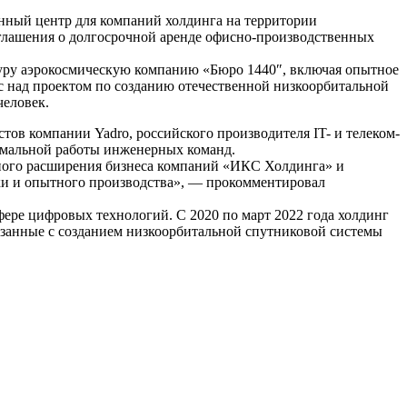
нный центр для компаний холдинга на территории
глашения о долгосрочной аренде офисно-производственных
туру аэрокосмическую компанию «Бюро 1440″, включая опытное
с над проектом по созданию отечественной низкоорбитальной
человек.
тов компании Yadro, российского производителя IT- и телеком-
имальной работы инженерных команд.
тного расширения бизнеса компаний «ИКС Холдинга» и
тки и опытного производства», — прокомментировал
ере цифровых технологий. С 2020 по март 2022 года холдинг
язанные с созданием низкоорбитальной спутниковой системы