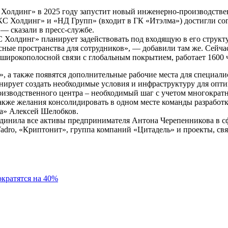
Холдинг» в 2025 году запустит новый инженерно-производстве
С Холдинг» и «НД Групп» (входит в ГК «Итэлма») достигли со
— сказали в пресс-службе.
 Холдинг» планирует задействовать под входящую в его струк
ные пространства для сотрудников», — добавили там же. Сейча
 широкополосной связи с глобальным покрытием, работает 1600 
 а также появятся дополнительные рабочие места для специалис
нирует создать необходимые условия и инфраструктуру для опт
оизводственного центра – необходимый шаг с учетом многокра
также желания консолидировать в одном месте команды разрабо
а» Алексей Шелобков.
динила все активы предпринимателя Антона Черепенникова в сф
Yadro, «Криптонит», группа компаний «Цитадель» и проекты, св
кратятся на 40%