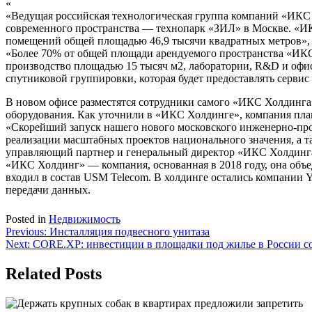
«
«Ведущая российская технологическая группа компаний «ИКС 
современного пространства — технопарк «ЗИЛ» в Москве. «ИК
помещений общей площадью 46,9 тысячи квадратных метров», 
«Более 70% от общей площади арендуемого пространства «ИКС
производство площадью 15 тысяч м2, лаборатории, R&D и офис
спутниковой группировки, которая будет предоставлять сервис
В новом офисе разместятся сотрудники самого «ИКС Холдинга»,
оборудования. Как уточнили в «ИКС Холдинге», компания пла
«Скорейший запуск нашего нового московского инженерно-пр
реализации масштабных проектов национального значения, а 
управляющий партнер и генеральный директор «ИКС Холдинг
«ИКС Холдинг» — компания, основанная в 2018 году, она объе
входил в состав USM Telecom. В холдинге остались компании 
передачи данных.
Posted in
Недвижимость
Навигация
Previous:
Инсталляция подвесного унитаза
Next:
CORE.XP: инвестиции в площадки под жилье в России со
по
записям
Related Posts