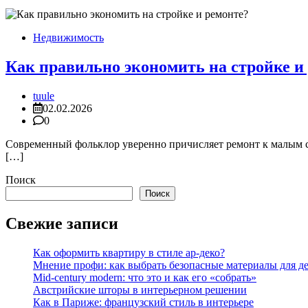
Недвижимость
Как правильно экономить на стройке и
tuule
02.02.2026
0
Современный фольклор уверенно причисляет ремонт к малым ст
[…]
Поиск
Поиск
Свежие записи
Как оформить квартиру в стиле ар-деко?
Мнение профи: как выбрать безопасные материалы для д
Mid-century modern: что это и как его «собрать»
Австрийские шторы в интерьерном решении
Как в Париже: французский стиль в интерьере