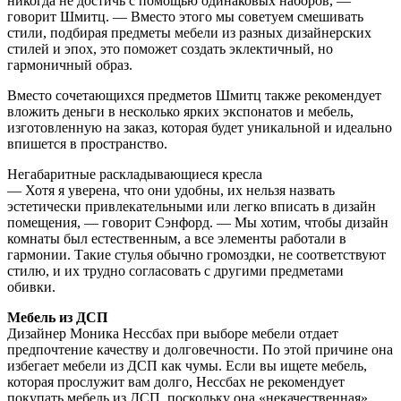
никогда не достичь с помощью одинаковых наборов, —
говорит Шмитц. — Вместо этого мы советуем смешивать
стили, подбирая предметы мебели из разных дизайнерских
стилей и эпох, это поможет создать эклектичный, но
гармоничный образ.
Вместо сочетающихся предметов Шмитц также рекомендует
вложить деньги в несколько ярких экспонатов и мебель,
изготовленную на заказ, которая будет уникальной и идеально
впишется в пространство.
Негабаритные раскладывающиеся кресла
— Хотя я уверена, что они удобны, их нельзя назвать
эстетически привлекательными или легко вписать в дизайн
помещения, — говорит Сэнфорд. — Мы хотим, чтобы дизайн
комнаты был естественным, а все элементы работали в
гармонии. Такие стулья обычно громоздки, не соответствуют
стилю, и их трудно согласовать с другими предметами
обивки.
Мебель из ДСП
Дизайнер Моника Нессбах при выборе мебели отдает
предпочтение качеству и долговечности. По этой причине она
избегает мебели из ДСП как чумы. Если вы ищете мебель,
которая прослужит вам долго, Нессбах не рекомендует
покупать мебель из ДСП, поскольку она «некачественная»,