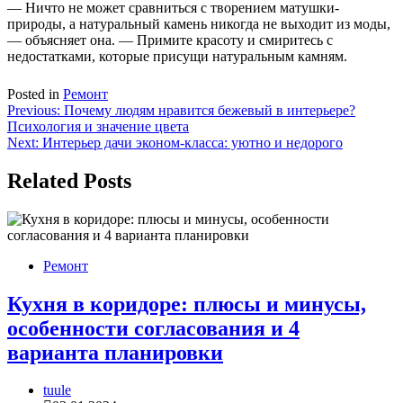
— Ничто не может сравниться с творением матушки-
природы, а натуральный камень никогда не выходит из моды,
— объясняет она. — Примите красоту и смиритесь с
недостатками, которые присущи натуральным камням.
Posted in
Ремонт
Навигация
Previous:
Почему людям нравится бежевый в интерьере?
Психология и значение цвета
по
Next:
Интерьер дачи эконом-класса: уютно и недорого
записям
Related Posts
Ремонт
Кухня в коридоре: плюсы и минусы,
особенности согласования и 4
варианта планировки
tuule