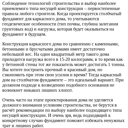
Соблюдение технологий строительства и выбор наиболее
приемлемого типа несущей конструкции – первостепенные
правила любого строителя. Когда проектируется столбчатый
фундамент для каркасного дома, то учитываются
геодезические особенности (тип почвы, глубина залегания
грунтовых вод) и нагрузка, которая будет оказываться на
фундамент в будущем.
Конструкция каркасного дома по сравнению с каменными,
бетонными и брусчатыми домами имеет достаточно
небольшой вес. На один квадратный метр такого дома
приходится нагрузка всего в 15-20 килограмм, в то время как
у бетонной стены тот же показатель может достигать 1 тонны.
Вы хотите построить прочный и красивый дом, но
сэкономить при этом свои усилия и время? Тогда каркасный
дом на столбчатом фундаменте – это идеальный вариант. При
должном подходе к возведению подобного основания не
возникнет никаких лишних хлопот.
Очень часто на этапе проектирования дома не уделяется
должного внимания условиям строительства, не берутся в
расчёт рекомендации по выбору наиболее подходящего типа
несущей конструкции. И очень зря, ведь подходящий к
конкретному случаю фундамент поможет избежать ненужных
трат и лишних работ.