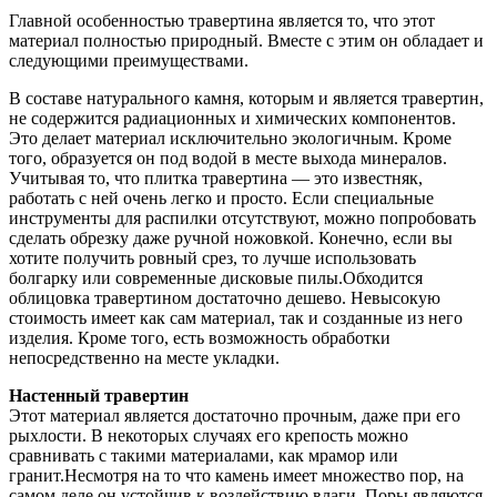
Главной особенностью травертина является то, что этот
материал полностью природный. Вместе с этим он обладает и
следующими преимуществами.
В составе натурального камня, которым и является травертин,
не содержится радиационных и химических компонентов.
Это делает материал исключительно экологичным. Кроме
того, образуется он под водой в месте выхода минералов.
Учитывая то, что плитка травертина — это известняк,
работать с ней очень легко и просто. Если специальные
инструменты для распилки отсутствуют, можно попробовать
сделать обрезку даже ручной ножовкой. Конечно, если вы
хотите получить ровный срез, то лучше использовать
болгарку или современные дисковые пилы.Обходится
облицовка травертином достаточно дешево. Невысокую
стоимость имеет как сам материал, так и созданные из него
изделия. Кроме того, есть возможность обработки
непосредственно на месте укладки.
Настенный травертин
Этот материал является достаточно прочным, даже при его
рыхлости. В некоторых случаях его крепость можно
сравнивать с такими материалами, как мрамор или
гранит.Несмотря на то что камень имеет множество пор, на
самом деле он устойчив к воздействию влаги. Поры являются