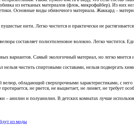
обивка из нетканых материалов (флок, микрофайбер). Из них не
етики. Основные виды обивочного материала. Жаккард – матери
 пушистые нити. Легко чистится и практически не растягиваетс
у велюра составляет полиэтиленовое волокно. Легко чистится. 
овых вариантов. Самый экологичный материал, но легко мнется 
иал нельзя чистить спиртовыми составами, нельзя подвергать хим
й велюр, обладающий сверхпрочными характеристиками, с него 
ротирается, не рвется, не выцветает, не линяет, не требует особ
жи – анилин и полуанилин. В детских комнатах лучше использова
йдут из моды