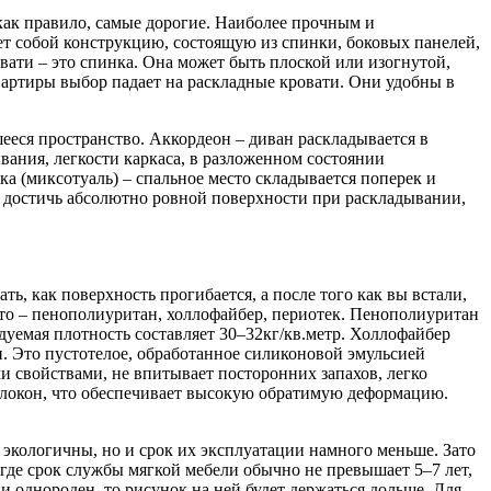
 как правило, самые дорогие. Наиболее прочным и
ет собой конструкцию, состоящую из спинки, боковых панелей,
вати – это спинка. Она может быть плоской или изогнутой,
вартиры выбор падает на раскладные кровати. Они удобны в
еся пространство. Аккордеон – диван раскладывается в
ания, легкости каркаса, в разложенном состоянии
 (миксотуаль) – спальное место складывается поперек и
но достичь абсолютно ровной поверхности при раскладывании,
ь, как поверхность прогибается, а после того как вы встали,
то – пенополиуритан, холлофайбер, периотек. Пенополиуритан
уемая плотность составляет 30–32кг/кв.метр. Холлофайбер
. Это пустотелое, обработанное силиконовой эмульсией
 свойствами, не впитывает посторонних запахов, легко
олокон, что обеспечивает высокую обратимую деформацию.
 экологичны, но и срок их эксплуатации намного меньше. Зато
где срок службы мягкой мебели обычно не превышает 5–7 лет,
ни однороден, то рисунок на ней будет держаться дольше. Для