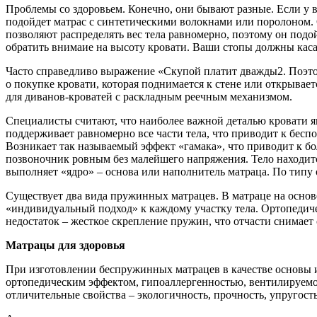
Проблемы со здоровьем. Конечно, они бывают разные. Если у в
подойдет матрас с синтетическими волокнами или поролоном. С
позволяют распределять вес тела равномерно, поэтому он подо
обратить внимаие на высоту кровати. Ваши стопы должны касать
Часто справедливо выражение «Скупой платит дважды2. Поэтому
о покупке кровати, которая поднимается к стене или открывае
для диванов-кроватей с раскладным реечным механизмом.
Специалисты считают, что наиболее важной деталью кровати яв
поддерживает равномерно все части тела, что приводит к бесп
Возникает так называемый эффект «гамака», что приводит к 
позвоночник ровным без малейшего напряжения. Тело находит
выполняет «ядро» – основа или наполнитель матраца. По тип
Существует два вида пружинных матрацев. В матраце на осно
«индивидуальный подход» к каждому участку тела. Ортопедиче
недостаток – жесткое скрепление пружин, что отчасти снимает
Матрацы для здоровья
При изготовлении беспружинных матрацев в качестве основы 
ортопедическим эффектом, гипоаллергенностью, вентилируемос
отличительные свойства – экологичность, прочность, упругост