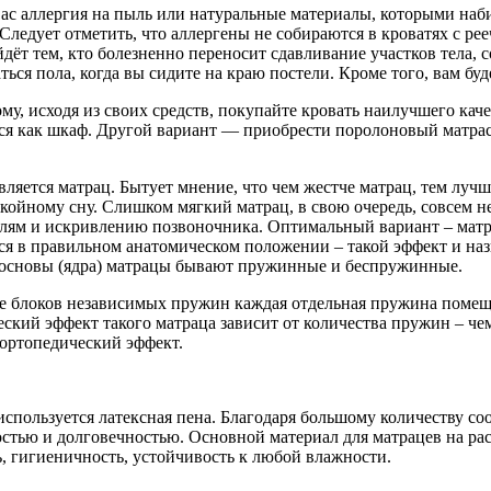
ас аллергия на пыль или натуральные материалы, которыми наби
ледует отметить, что аллергены не собираются в кроватях с ре
йдёт тем, кто болезненно переносит сдавливание участков тела
ся пола, когда вы сидите на краю постели. Кроме того, вам буде
, исходя из своих средств, покупайте кровать наилучшего каче
тся как шкаф. Другой вариант — приобрести поролоновый матрас
ляется матрац. Бытует мнение, что чем жестче матрац, тем лучш
окойному сну. Слишком мягкий матрац, в свою очередь, совсем н
болям и искривлению позвоночника. Оптимальный вариант – мат
ся в правильном анатомическом положении – такой эффект и на
у основы (ядра) матрацы бывают пружинные и беспружинные.
ве блоков независимых пружин каждая отдельная пружина помещ
ский эффект такого матраца зависит от количества пружин – ч
 ортопедический эффект.
используется латексная пена. Благодаря большому количеству 
тью и долговечностью. Основной материал для матрацев на раст
ь, гигиеничность, устойчивость к любой влажности.