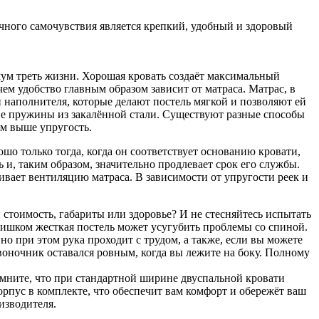
личного самочувствия является крепкий, удобный и здоровый
мум треть жизни. Хорошая кровать создаёт максимальный
ем удобство главным образом зависит от матраса. Матрас, в
ои наполнителя, которые делают постель мягкой и позволяют ей
нове пружины из закалённой стали. Существуют разные способы
ем выше упругость.
о только тогда, когда он соответствует основанию кровати,
 и, таким образом, значительно продлевает срок его службы.
вает вентиляцию матраса. В зависимости от упругости реек и
: стоимость, габариты или здоровье? И не стесняйтесь испытать
Слишком жесткая постель может усугубить проблемы со спиной.
но при этом рука проходит с трудом, а также, если вы можете
звоночник оставался ровным, когда вы лежите на боку. Полному
омните, что при стандартной ширине двуспальной кровати
орпус в комплекте, что обеспечит вам комфорт и обережёт ваш
изводителя.