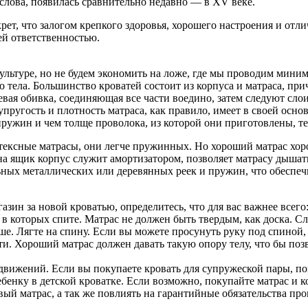
слова, появилась сравнительно недавно — в XV веке.
крет, что залогом крепкого здоровья, хорошего настроения и от
ей ответственностью.
ультуре, но не будем экономить на ложе, где мы проводим мини
тела. Большинство кроватей состоит из корпуса и матраса, прич
невая обивка, соединяющая все части воедино, затем следуют сл
т упругость и плотность матраса, как правило, имеет в своей ос
пружин и чем толще проволока, из которой они приготовлены, т
ексные матрасы, они легче пружинных. Но хороший матрас хорош
на ящик корпус служит амортизатором, позволяет матрасу дышать
ых металлических или деревянных реек и пружин, что обеспечи
азин за новой кроватью, определитесь, что для вас важнее всего
, в которых спите. Матрас не должен быть твердым, как доска. 
чше. Лягте на спину. Если вы можете просунуть руку под спиной, 
сти. Хороший матрас должен давать такую опору телу, что бы по
 движений. Если вы покупаете кровать для супружеской пары, п
бенку в детской кроватке. Если возможно, покупайте матрас и к
ый матрас, а так же повлиять на гарантийные обязательства про