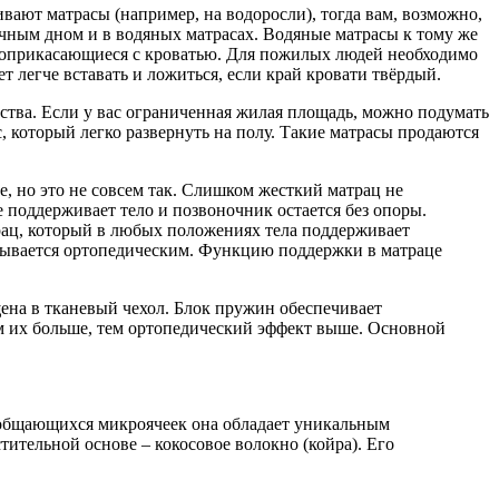
вают матрасы (например, на водоросли), тогда вам, возможно,
ечным дном и в водяных матрасах. Водяные матрасы к тому же
, соприкасающиеся с кроватью. Для пожилых людей необходимо
т легче вставать и ложиться, если край кровати твёрдый.
ства. Если у вас ограниченная жилая площадь, можно подумать
, который легко развернуть на полу. Такие матрасы продаются
е, но это не совсем так. Слишком жесткий матрац не
е поддерживает тело и позвоночник остается без опоры.
рац, который в любых положениях тела поддерживает
зывается ортопедическим. Функцию поддержки в матраце
ена в тканевый чехол. Блок пружин обеспечивает
ем их больше, тем ортопедический эффект выше. Основной
сообщающихся микроячеек она обладает уникальным
ительной основе – кокосовое волокно (койра). Его