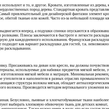
 используют и то, и другое. Кровати, изготовленные из дерева,
вердолиственных пород дерева. Стандартная кровать представля
 Самый привлекательный для дизайнерской фантазии элемент кро
е, обитой тканью или кожей. Часто из-за небольшой площади к
ыдвигается вперед, а подушки спинки опускаются в образовавше
роликами. Плюсы заключаются в быстроте и легкости раскладыв
ную для каждодневного использования. Французская раскладушка
ше подходит как вариант раскладушки для гостей, т.к. невозмож
при раскладывании.
вку. Присаживаясь на диван или кресло, вы должны почувствоват
ериалы, используемые для набивки предметов мягкой мебели, э
 изготовления мягкой мебели и матрацев. Минимальная рекоменд
тве утеплителя и наполнителя в разных отраслях промышленности
щаяся структура волокна мягкая, обладает антиаллергическими
ного волокна. Производится методом вертикального уложения в
анная. Безусловно, льняные и хлопчатобумажные ткани наиболее
уют выбирать хлопковую обивочную ткань для детских комнат, 
и неприхотливая. Также нужно иметь в виду, что если состав тка