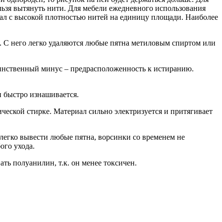
льзя вытянуть нити. Для мебели ежедневного использования
ал с высокой плотностью нитей на единицу площади. Наиболее
я. С него легко удаляются любые пятна метиловым спиртом или
Единственный минус – предрасположенность к истиранию.
и быстро изнашивается.
ической стирке. Материал сильно электризуется и притягивает
легко вывести любые пятна, ворсинки со временем не
ого ухода.
ть полуанилин, т.к. он менее токсичен.