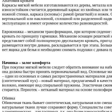
Анатомия кровати
Каркасы мягкой мебели изготавливаются из дерева, металла или
износостойким считается деревянный каркас из хвойных или т
ножной стенки, каркаса (основы) с рамой (решеткой) и ножек.
вертикальной или наклонной, сплошной или разделенной надво
эксплуатации и имеют огромное количество разновидностей.
Еврокнижка – механизм трансформации, при котором сидение в
кровать по принципу гармошки. Механизм оснащен решеткой и 
представляет собой полноценную двуспальную кровать, пригод
размещается внутри дивана, раскладывается в три этапа. Боль
нет ящика для белья и необходимо снимать подушки с дивана 
Начинка – залог комфорта
При покупке мягкой мебели следует обратить внимание на наби
она должна быстро принять первоначальный вид. Основные мат
– один из основных и самых распространенных материалов для
(синтетический пух) – новый материал, предлагаемый в качес
волокно, имеющее вид спиральной пружины. Эластичная сжимаю
стирается. Периотек – нетканый материал на основе полиэфир
Обивка
Обивочная ткань бывает синтетическая, натуральная или смеш
натуральные ткани лучше сохраняют форму. Специалисты совет
а синтетическую – для гостиных, т.к. она более износостойкая 