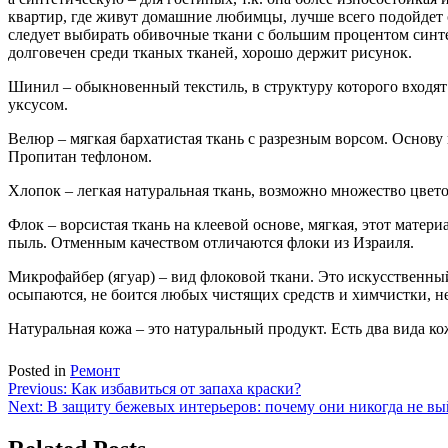
квартир, где живут домашние любимцы, лучше всего подойдет 
следует выбирать обивочные ткани с большим процентом синт
долговечен среди тканых тканей, хорошо держит рисунок.
Шинил – обыкновенный текстиль, в структуру которого входят
уксусом.
Велюр – мягкая бархатистая ткань с разрезным ворсом. Основ
Пропитан тефлоном.
Хлопок – легкая натуральная ткань, возможно множество цвет
Флок – ворсистая ткань на клеевой основе, мягкая, этот матер
пыль. Отменным качеством отличаются флоки из Израиля.
Микрофайбер (ягуар) – вид флоковой ткани. Это искусственны
осыпаются, не боится любых чистящих средств и химчистки, не п
Натуральная кожа – это натуральный продукт. Есть два вида ко
Posted in
Ремонт
Навигация
Previous:
Как избавиться от запаха краски?
Next:
В защиту бежевых интерьеров: почему они никогда не вы
по
записям