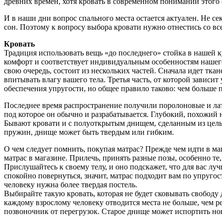
древних времен, хотя кровать в современном понимании этого 
И в наши дни вопрос спального места остается актуален. Не се
сон. Поэтому к вопросу выбора кровати нужно отнестись со вс
Кровать
Традиция использовать вещь «до последнего» стойка в нашей к
комфорт и соответствует индивидуальным особенностям нашего 
свою очередь, состоит из нескольких частей. Сначала идет тка
впитывать влагу вашего тела. Третья часть, от которой зависи
обеспечения упругости, но общее правило таково: чем больше 
Последнее время распространение получили поролоновые и лат
под которое он обычно и разрабатывается. Глубокий, похожий 
Бывают кровати и с полуоткрытым днищем, сделанным из цельн
пружин, днище может быть твердым или гибким.
О чем следует помнить, покупая матрас? Прежде чем идти в маг
матрас в магазине. Прилечь, принять разные позы, особенно те
Прислушайтесь к своему телу, и оно подскажет, что для вас лу
спокойно повернуться, значит, матрас подходит вам по упруго
человеку нужна более твердая постель.
Выбирайте такую кровать, которая не будет сковывать свободу
каждому взрослому человеку отводится места не больше, чем ре
позвоночник от перегрузок. Старое днище может испортить нов