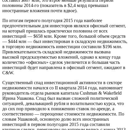
составил $807 млн, это втрое меньше результата первой
половины 2014-го (показатель в $2,4 млрд превышал
иностранные вложения почти вдвое).
По итогам первого полугодия 2015 года наиболее
предпочтительным для инвесторов являлся офисный сегмент,
на который пришлась практически половина от всех
инвестиций — $658 млн. Кроме того, большой объем средств
— $444 млн — был инвестирован в складскую недвижимость,
в торговую недвижимость инвестиции составили $196 млн.
Привлекательность складской недвижимости вызвана
высокой предсказуемостью вложений, однако к концу года
количество «офисных» сделок увеличится и большая часть
инвестиций будет направлена в офисный сегмент, ожидают в
C&W.
Существенный спад инвестиционной активности в секторе
недвижимости начался со II квартала 2014 года, напоминает
руководитель отдела рынков капитала Cushman & Wakefield
Ирина Ушакова. Спад был вызван сложной политической
ситуацией, девальвацией рубля и волатильностью курса, что
до сих пор приводило к понижению ставок по аренде, а
соответственно — переоценке стоимости недвижимости. По
словам Ушаковой, основную долю всех иностранных
инвестиций в первом полугодии 2015 года составили
крупные сделки, переговоры по которым велись с конца 2013