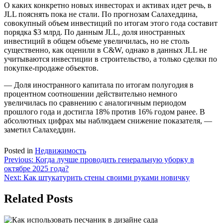
О каких конкретно новых инвесторах и активах идет речь, в
JLL пояснять пока не стали. По прогнозам Салахеддина,
совокупный объем инвестиций по итогам этого года составит
порядка $3 млрд. По данным JLL, доля иностранных
инвестиций в общем объеме увеличилась, но не столь
существенно, как оценили в C&W, однако в данных JLL не
учитываются инвестиции в строительство, а только сделки по
покупке-продаже объектов.
— Доля иностранного капитала по итогам полугодия в
процентном соотношении действительно немного
увеличилась по сравнению с аналогичным периодом
прошлого года и достигла 18% против 16% годом ранее. В
абсолютных цифрах мы наблюдаем снижение показателя, —
заметил Салахеддин.
Posted in
Недвижимость
Навигация
Previous:
Когда лучше проводить генеральную уборку в
октябре 2025 года?
по
Next:
Как штукатурить стены своими руками новичку
записям
Related Posts