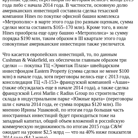
года либо с начала 2014 года. В частности, основную долю
американских инвестиций составила сделка техасской
компании Hines по покупке офисной башни комплекса
«Метрополис» в марте этого года (по разным оценкам, сумма
сделки могла составить $165–170 млн). Кроме того, в июле
Hines приобрела еще одну башню «Метрополиса» за сумму
порядка $190 млн, таким образом в III квартале этого года
совокупные американские инвестиции также увеличатся.
Что касается европейских инвестиций, то, по данным
Cushman & Wakefield, их обеспечили главным образом три
сделки — покупка ТЦ «Эрмитаж Плаза» швейцарским
инвестфондом Eastern Property (сумма сделки не менее $100
млн) в начале года, хотя переговоры велись еще с 2013 года,
консолидация ТЦ «Л-153» французской компанией «Ашан»
(также обсуждалась еще в начале 2014 года), а также сделка
французской Leroi Marlin с Radius Group по строительству
склада в индустриальном парке «Южные врата» (переговоры
шли с начала 2014 года, ее сумма порядка $120 млн). По
мнению Ирины Ушаковой, по итогам года большая часть
иностранных инвестиций будет приходиться тоже на
западный капитал, общий объем вложений в российскую
коммерческую недвижимость по итогам 2015 года C&W
ожидает на уровне $2,5 млрд — что на 40% ниже показателя
2014 года ($4,2 млрд).