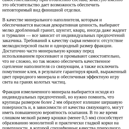
это обстоятельство дает возможность обеспечить
неповторимый вид финишной отделки.
В качестве минерального наполнителя, которым и
обеспечивается высокая декоративная ценность, выбирают
мелко дробленный гранит, шунгит, кварц, иногда даже жадеит
и турмалин — все зависит от индивидуальных предпочтений
заказчика. Требований к качеству сырья немного: отсутствие
мелкодисперсной пыли и однородный размер фракции.
Достаточно часто минеральную крошку перед
использованием просеивают и промывают самостоятельно,
что не сложно, но так можно обеспечить качественное
сцепление наполнителя со связующим, а также исключить
помутнение клея, в результате гарантируя яркий, выраженный
цвет природного минерала и обеспечивая эффектную игру
света на гранях колотых частиц.
Фракция измельченного минерала выбирается исходя из
индивидуальных предпочтений, но нужно помнить, что
крупицы размером более 2 мм образуют излишне шершавую
поверхность и, в зависимости от качества связующего, могут
иметь повышенную вероятность осыпания. В то же время
слишком мелкий размер крошки (менее 0,5 мм) способствует
образованию монолитной и практически гладкой корки на
поверхности, в которой специфичные качества природного