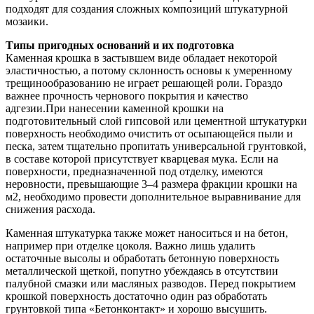
подходят для создания сложных композиций штукатурной
мозаики.
Типы пригодных оснований и их подготовка
Каменная крошка в застывшем виде обладает некоторой
эластичностью, а потому склонность основы к умеренному
трещинообразованию не играет решающей роли. Гораздо
важнее прочность чернового покрытия и качество
адгезии.При нанесении каменной крошки на
подготовительный слой гипсовой или цементной штукатурки
поверхность необходимо очистить от осыпающейся пыли и
песка, затем тщательно пропитать универсальной грунтовкой,
в составе которой присутствует кварцевая мука. Если на
поверхности, предназначенной под отделку, имеются
неровности, превышающие 3–4 размера фракции крошки на
м2, необходимо провести дополнительное выравнивание для
снижения расхода.
Каменная штукатурка также может наноситься и на бетон,
например при отделке цоколя. Важно лишь удалить
остаточные высолы и обработать бетонную поверхность
металлической щеткой, попутно убеждаясь в отсутствии
палубной смазки или масляных разводов. Перед покрытием
крошкой поверхность достаточно один раз обработать
грунтовкой типа «Бетонконтакт» и хорошо высушить.