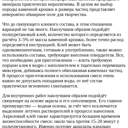
минерала практически неразличимы. В целом же выбор
породы каменной крошки и размера частиц представляет
невероятно обширное поле для творчества.
Что до связующего клеевого состава, в этом отношении
вариаций не так много. Наилучшим образом подойдёт
полиуретановый клей, количество которого определяется из
расчёта 3–5% от массы каменной крошки, более точно расход
определяется инструкцией. Клей может быть
однокомпонентным, готовым к употреблению, также можно
использовать составы, требующие внесения отвердителя. Все,
что необходимо для приготовления — влить требуемую
порцию клея в ведро с наполнителем и тщательно перемешать
миксером, добиваясь полного обволакивая каменных частиц.
В процессе приготовления и использования смеси очень
важно не допускать попадания воды, от неё состав
практически мгновенно схватывается.
Для внутренних работ наилучшим образом подойдёт
связующее на основе акрила и его сополимеров. Его главное
преимущество — водная основа, за счёт чего исключается
выделение летучих растворителей в процессе нанесения.
Акриловый клей также характеризуется большим временем
жизнеспособности смеси: около часа против 15–20 минут у
полиуретанового. Именно поэтому акрилаты идеально