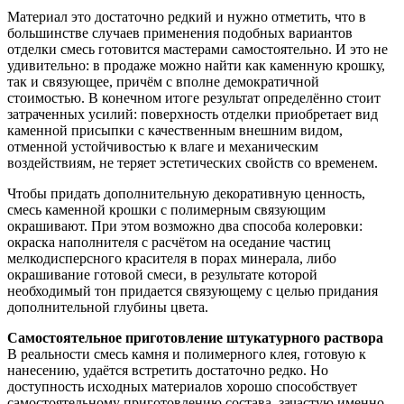
Материал это достаточно редкий и нужно отметить, что в
большинстве случаев применения подобных вариантов
отделки смесь готовится мастерами самостоятельно. И это не
удивительно: в продаже можно найти как каменную крошку,
так и связующее, причём с вполне демократичной
стоимостью. В конечном итоге результат определённо стоит
затраченных усилий: поверхность отделки приобретает вид
каменной присыпки с качественным внешним видом,
отменной устойчивостью к влаге и механическим
воздействиям, не теряет эстетических свойств со временем.
Чтобы придать дополнительную декоративную ценность,
смесь каменной крошки с полимерным связующим
окрашивают. При этом возможно два способа колеровки:
окраска наполнителя с расчётом на оседание частиц
мелкодисперсного красителя в порах минерала, либо
окрашивание готовой смеси, в результате которой
необходимый тон придается связующему с целью придания
дополнительной глубины цвета.
Самостоятельное приготовление штукатурного раствора
В реальности смесь камня и полимерного клея, готовую к
нанесению, удаётся встретить достаточно редко. Но
доступность исходных материалов хорошо способствует
самостоятельному приготовлению состава, зачастую именно