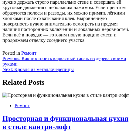
нужно держать строго параллельно стене и совершать ей
круговые движения с небольшим нажимом. Если при этом
образуются полосы и разводы, их можно примять лёгкими
хлопками после схватывания клея. Выровненную
поверхность нужно внимательно осмотреть на предмет
наличия посторонних включений и локальных неровностей.
Если всё в порядке — готовим новую порцию смеси и
продолжаем отделку соседнего участка.
Posted in
Ремонт
Навигация
Previous:
Как построить каркасный гараж из дерева своими
руками
по
Next:
Кровля из металлочерепицы
записям
Related Posts
Ремонт
Просторная и функциональная кухня
в стиле кантри-лофт