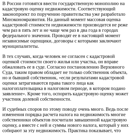
В России готовятся ввести государственную монополию на
кадастровую оценку недвижимости. Соответствующий
законопроект по поручению правительства уже разработало
Минэкономразвития. На данный момент массовая оценка
кадастровой стоимости недвижимости производится не реже
чем раз в пять лет и не чаще чем раз в два года в городах
федерального значения. Проводят ее в настоящий момент
независимые оценщики, договоры с которыми заключают
муниципалитеты.
В тех случаях, когда человек не согласен с кадастровой
оценкой стоимости своего жилья или участка, он вправе
обжаловать ее в суде. Согласно постановлению Верховного
Cуда, таким правом обладает не только собственник объекта,
но и бывший собственник, «если результатами кадастровой
оценки затрагиваются права такого лица как
налогоплательщика в налоговом периоде, в котором подано
заявление». Кроме того, оспорить кадастровую оценку может
участник долевой собственности.
И судебных споров по этому поводу очень много. Ведь после
изменения порядка расчета налога на недвижимость многие
собственники объектов посчитали завышенной кадастровую
оценку, а вместе с ней и суммы нового налога, который у них
собирают за эту недвижимость. Практика показывает, что