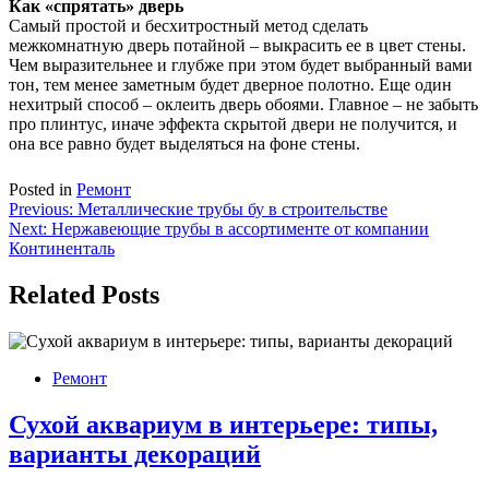
Как «спрятать» дверь
Самый простой и бесхитростный метод сделать
межкомнатную дверь потайной – выкрасить ее в цвет стены.
Чем выразительнее и глубже при этом будет выбранный вами
тон, тем менее заметным будет дверное полотно. Еще один
нехитрый способ – оклеить дверь обоями. Главное – не забыть
про плинтус, иначе эффекта скрытой двери не получится, и
она все равно будет выделяться на фоне стены.
Posted in
Ремонт
Навигация
Previous:
Металлические трубы бу в строительстве
Next:
Нержавеющие трубы в ассортименте от компании
по
Континенталь
записям
Related Posts
Ремонт
Сухой аквариум в интерьере: типы,
варианты декораций